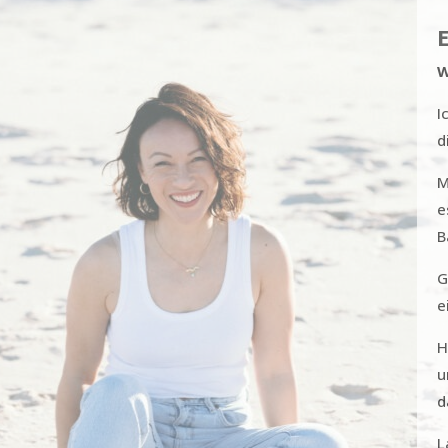
E
W
I
d
M
e
B
G
e
H
u
d
L