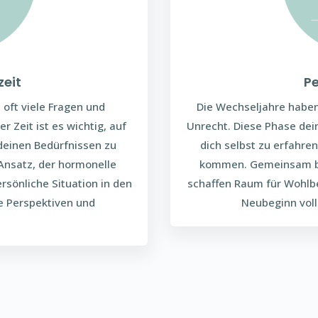
eit
P
 oft viele Fragen und
Die Wechseljahre haben
r Zeit ist es wichtig, auf
Unrecht. Diese Phase dei
deinen Bedürfnissen zu
dich selbst zu erfahre
Ansatz, der hormonelle
kommen. Gemeinsam br
rsönliche Situation in den
schaffen Raum für Wohlb
ue Perspektiven und
Neubeginn voll
.