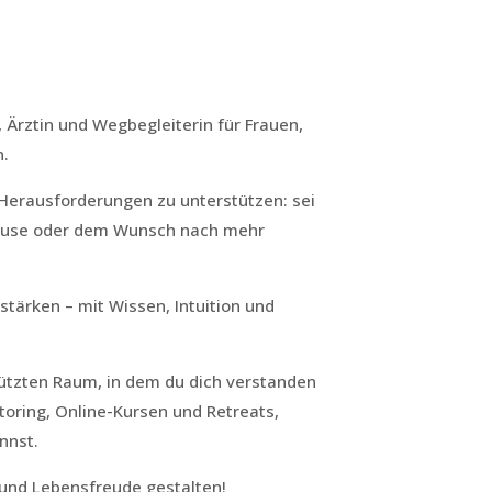
Ärztin und Wegbegleiterin für Frauen,
n.
 Herausforderungen zu unterstützen: sei
ause oder dem Wunsch nach mehr
tärken – mit Wissen, Intuition und
hützten Raum, in dem du dich verstanden
toring, Online-Kursen und Retreats,
nnst.
und Lebensfreude gestalten!