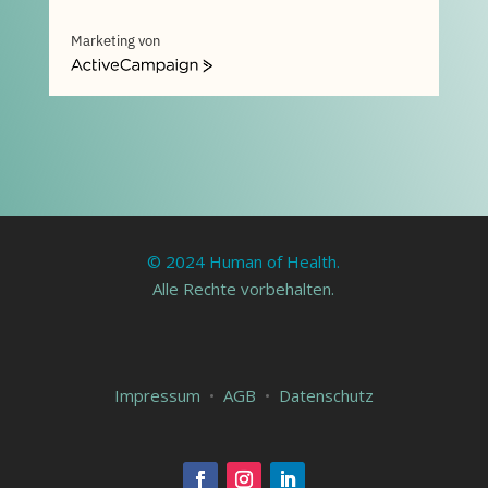
Marketing von
ActiveCampaign
© 2024 Human of Health.
Alle Rechte vorbehalten.
Impressum
•
AGB
•
Datenschutz