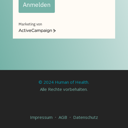
Anmelden
Marketing von
ActiveCampaign
© 2024 Human of Health.
Alle Rechte vorbehalten.
Impressum
•
AGB
•
Datenschutz