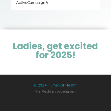
ActiveCampaign
Ladies, get excited
for 2025!
© 2024 Human of Health.
Alle Rechte vorbehalten.