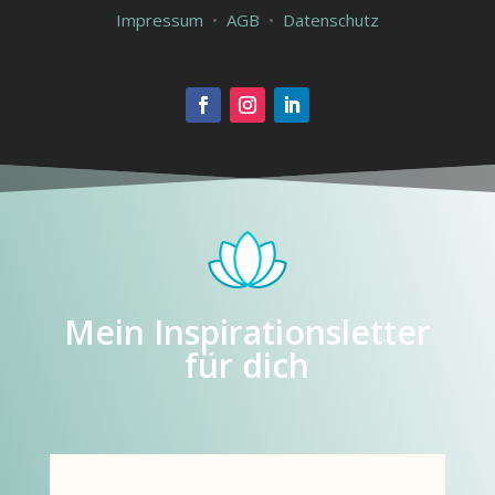
Impressum
•
AGB
•
Datenschutz
Mein Inspirationsletter
für dich