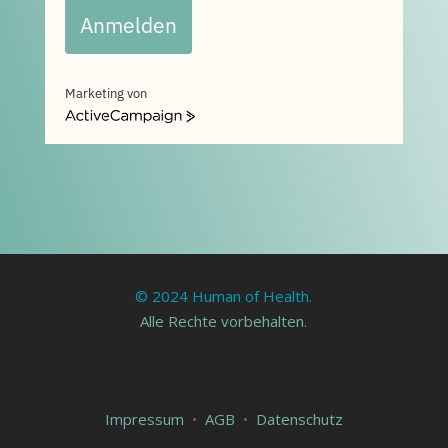
Anmelden
Marketing von
ActiveCampaign
© 2024 Human of Health.
Alle Rechte vorbehalten.
Impressum
•
AGB
•
Datenschutz