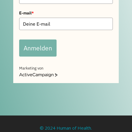
E-mail
*
Anmelden
Marketing von
ActiveCampaign
© 2024 Human of Health.