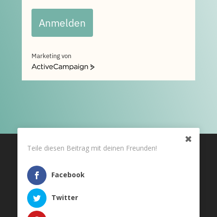
Anmelden
Marketing von
ActiveCampaign
Teile diesen Beitrag mit deinen Freunden!
© 2024 Human of Health.
Alle Rechte vorbehalten.
Facebook
Twitter
Impressum
•
AGB
•
Datenschutz